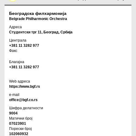
Београдска филхармонија
Belgrade Philharmonic Orchestra
Адреса
Студентски трг 11, Београд, Србија
Централа
+381 11 3282 977
Факс
Благајна
+381 11 3282 977
Web адреса
https://www.bgf.rs
e-mail
office@bgf.co.rs
Шифра делатности
9004
Матични број
07023901
Порески број
102060932