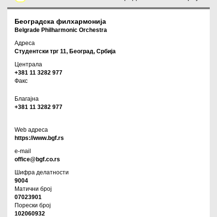
Београдска филхармонија
Belgrade Philharmonic Orchestra
Адреса
Студентски трг 11, Београд, Србија
Централа
+381 11 3282 977
Факс
Благајна
+381 11 3282 977
Web адреса
https://www.bgf.rs
e-mail
office@bgf.co.rs
Шифра делатности
9004
Матични број
07023901
Порески број
102060932