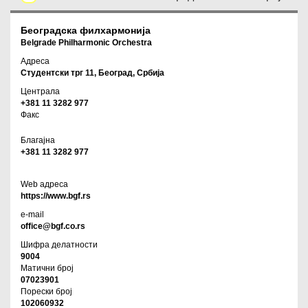
Београдска филхармонија
Belgrade Philharmonic Orchestra
Адреса
Студентски трг 11, Београд, Србија
Централа
+381 11 3282 977
Факс
Благајна
+381 11 3282 977
Web адреса
https://www.bgf.rs
e-mail
office@bgf.co.rs
Шифра делатности
9004
Матични број
07023901
Порески број
102060932